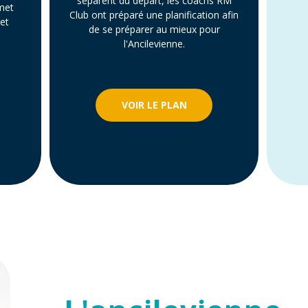
séparent du départ, les coachs RM
met
Club ont préparé une planification afin
et
de se préparer au mieux pour
l'Ancilevienne.
VOIR LE PLAN