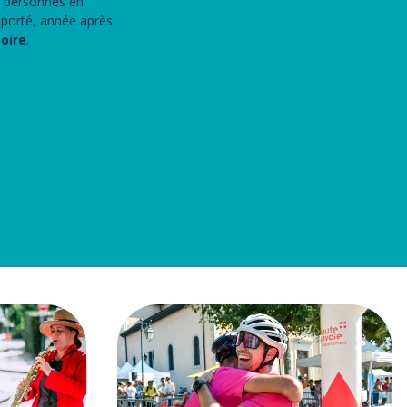
es personnes en
pporté, année après
toire
.