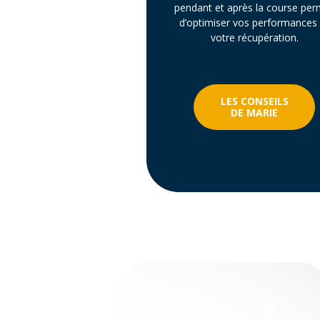
pendant et après la course per
d’optimiser vos performances 
votre récupération.
LES CONSEILS
DE MARIE