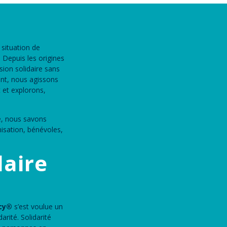
 situation de
 Depuis les origines
ion solidaire sans
ant, nous agissons
 et explorons,
nne, nous savons
nisation, bénévoles,
daire
ecy®
s’est voulue un
rité. Solidarité