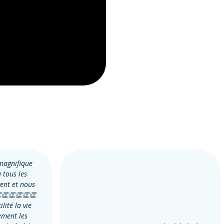
 magnifique
à tous les
ent et nous
👏👏👏👏👏
lité la vie
ement les