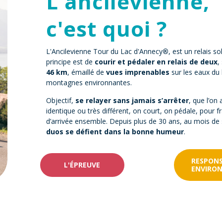
L'ancilevienne,
c'est quoi ?
L'Ancilevienne Tour du Lac d'Annecy
®
, est un relais so
principe est de
courir et pédaler en relais de deux
,
46 km
, émaillé de
vues imprenables
sur les eaux du 
montagnes environnantes.
Objectif,
se relayer sans jamais s’arrêter
, que l’on 
identique ou très différent, on court, on pédale, pour fr
d’arrivée ensemble. Depuis plus de 30 ans, au mois d
duos se défient dans la bonne humeur
.
RESPONS
L'ÉPREUVE
ENVIRO