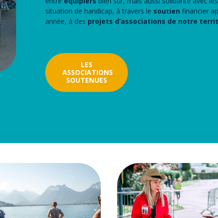
entre
équipiers
bien sûr, mais aussi solidarité avec l
situation de handicap, à travers le
soutien
financier a
année, à des
projets d’associations de notre terri
LES
ASSOCIATIONS
SOUTENUES