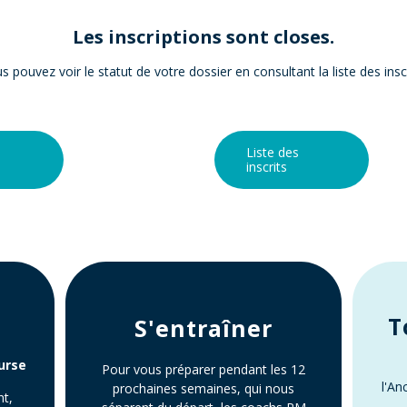
Les inscriptions sont closes.
s pouvez voir le statut de votre dossier en consultant la liste des inscr
Liste des
inscrits
T
S'entraîner
urse
Pour vous préparer pendant les 12
l'An
prochaines semaines, qui nous
nt,